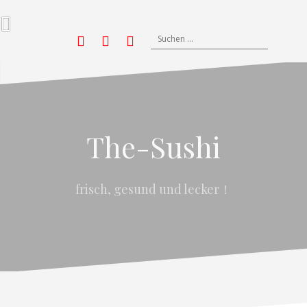
Zum
Inhalt
springen
Suchen
Yelp
nach:
Facebook
Twitter
Instagram
The-Sushi
frisch, gesund und lecker！