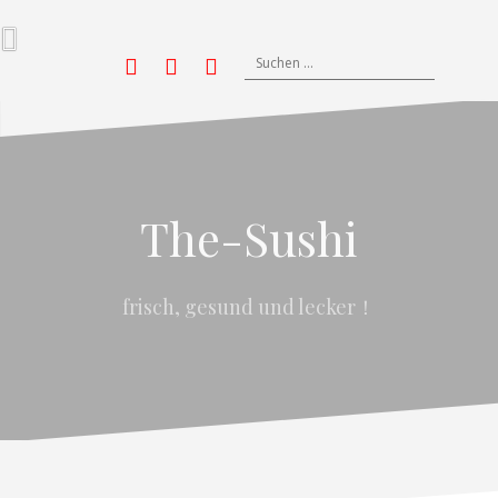
Zum
Inhalt
springen
Suchen
Yelp
nach:
Facebook
Twitter
Instagram
The-Sushi
frisch, gesund und lecker！