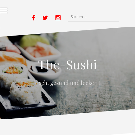
Zum
Inhalt
springen
Suchen
Yelp
nach:
Facebook
Twitter
Instagram
The-Sushi
frisch, gesund und lecker！