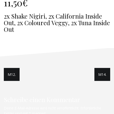
11,50€
2x Shake Nigiri, 2x California Inside
Out, 2x Coloured Veggy, 2x Tuna Inside
Out
Beitragsnavigation
M12.
M14.
Schreibe einen Kommentar
Deine E-Mail-Adresse wird nicht veröffentlicht.
Erforderliche
Felder sind mit
*
markiert