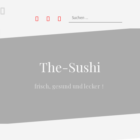
Zum
Inhalt
springen
Suchen
Yelp
nach:
Facebook
Twitter
Instagram
The-Sushi
frisch, gesund und lecker！